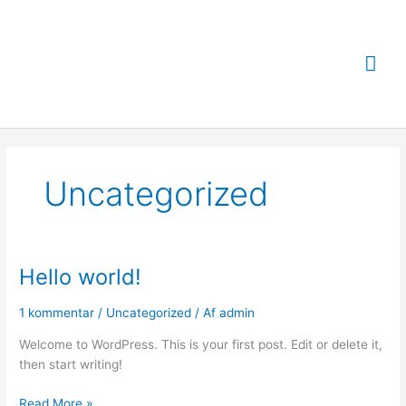
Gå
Hov
til
indholdet
Uncategorized
Hello world!
Hello
world!
1 kommentar
/
Uncategorized
/ Af
admin
Welcome to WordPress. This is your first post. Edit or delete it,
then start writing!
Read More »