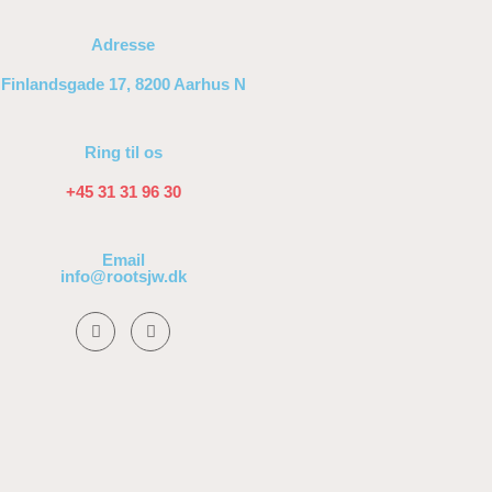
Adresse
Finlandsgade 17, 8200 Aarhus N
Ring til os
+45 31 31 96 30
Email
info@rootsjw.dk
F
I
a
n
c
s
e
t
b
a
o
g
o
r
k
a
-
m
f