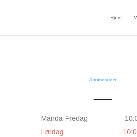
Gå
til
Hjem
V
indholdet
Åbningstider
Manda-Fredag
10:
Lørdag
10:0