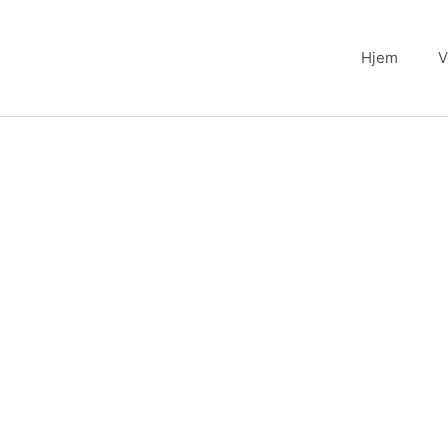
Gå
til
Hjem
V
indholdet