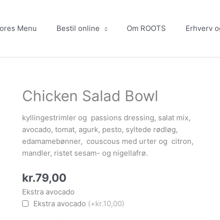
ores Menu
Bestil online
Om ROOTS
Erhverv o
Chicken Salad Bowl
Chicken
Salad
Bowl
kyllingestrimler og passions dressing, salat mix,
antal
avocado, tomat, agurk, pesto, syltede rødløg,
edamamebønner, couscous med urter og citron,
mandler, ristet sesam- og nigellafrø.
kr.
79,00
Ekstra avocado
Ekstra avocado
(+kr.10,00)